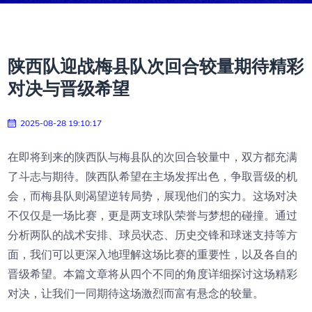
陕西队迎战梅县队次回合较量期待精彩
对决与晋级希望
2025-08-28 19:10:17
在即将到来的陕西队与梅县队的次回合较量中，双方都充满
了斗志与期待。陕西队希望在主场发挥出色，争取晋级的机
会，而梅县队则渴望逆转局势，展现他们的实力。这场对决
不仅仅是一场比赛，更是两支球队荣誉与梦想的碰撞。通过
分析两队的战术安排、球员状态、历史交锋和球迷支持等方
面，我们可以更深入地理解这场比赛的重要性，以及各自的
晋级希望。本篇文章将从四个不同的角度详细探讨这场精彩
对决，让我们一同期待这场激烈而富有悬念的较量。