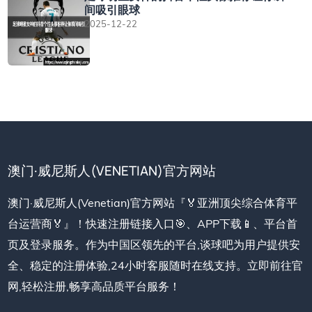
间吸引眼球
2025-12-22
澳门·威尼斯人(VENETIAN)官方网站
澳门·威尼斯人(Venetian)官方网站『🏅亚洲顶尖综合体育平
台运营商🏅』！快速注册链接入口🎯、APP下载📱、平台首
页及登录服务。作为中国区领先的平台,谈球吧为用户提供安
全、稳定的注册体验,24小时客服随时在线支持。立即前往官
网,轻松注册,畅享高品质平台服务！