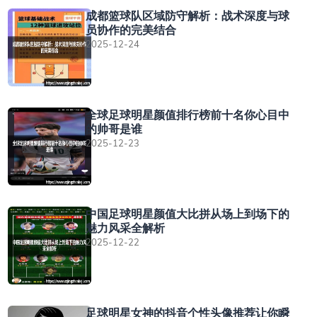
成都篮球队区域防守解析：战术深度与球
员协作的完美结合
2025-12-24
全球足球明星颜值排行榜前十名你心目中
的帅哥是谁
2025-12-23
中国足球明星颜值大比拼从场上到场下的
魅力风采全解析
2025-12-22
足球明星女神的抖音个性头像推荐让你瞬