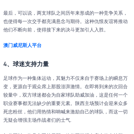
最后，可以说，两支球队之间历年来形成的一种竞争关系，
也使得每一次交手都充满悬念与期待。这种仇恨友谊将推动
他们不断向前，使得接下来的决斗更加引人入胜。
澳门威尼斯人平台
4、球迷支持力量
足球作为一种集体运动，其魅力不仅来自于赛场上的瞬息万
变，更源自于观众席上那股澎湃激情。在即将到来的次回合
较量中，双方球迷都会为自家球队助威加油，这是任何一个
职业赛事都无法缺少的重要元素。陕西主场预计会迎来众多
死忠粉丝，他们用热情和呐喊来激励自己的球队，而这一切
无疑会增强主场作战者们的士气.