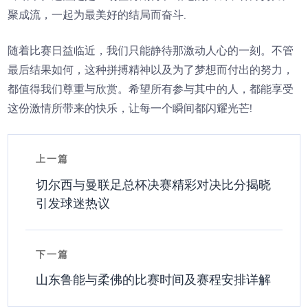
聚成流，一起为最美好的结局而奋斗.
随着比赛日益临近，我们只能静待那激动人心的一刻。不管
最后结果如何，这种拼搏精神以及为了梦想而付出的努力，
都值得我们尊重与欣赏。希望所有参与其中的人，都能享受
这份激情所带来的快乐，让每一个瞬间都闪耀光芒!
上一篇
切尔西与曼联足总杯决赛精彩对决比分揭晓
引发球迷热议
下一篇
山东鲁能与柔佛的比赛时间及赛程安排详解