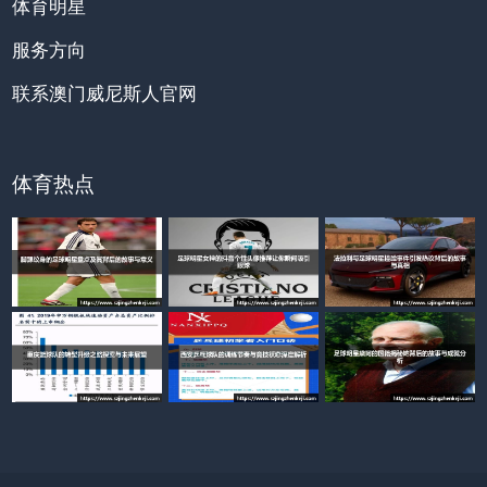
体育明星
服务方向
联系澳门威尼斯人官网
体育热点