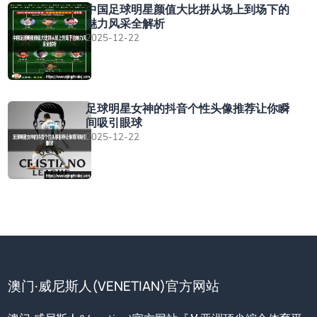
中国足球明星颜值大比拼从场上到场下的
魅力风采全解析
2025-12-22
足球明星女神的抖音个性头像推荐让你瞬
间吸引眼球
2025-12-22
澳门·威尼斯人(VENETIAN)官方网站