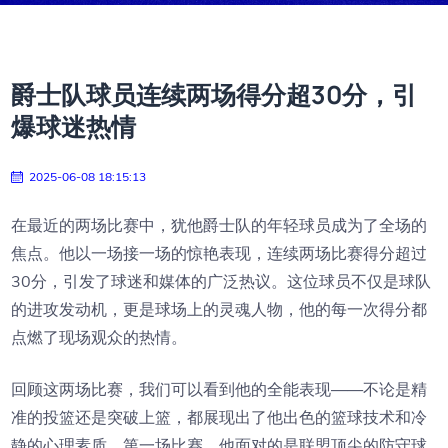
爵士队球员连续两场得分超30分，引
爆球迷热情
2025-06-08 18:15:13
在最近的两场比赛中，犹他爵士队的年轻球员成为了全场的
焦点。他以一场接一场的惊艳表现，连续两场比赛得分超过
30分，引发了球迷和媒体的广泛热议。这位球员不仅是球队
的进攻发动机，更是球场上的灵魂人物，他的每一次得分都
点燃了现场观众的热情。
回顾这两场比赛，我们可以看到他的全能表现——不论是精
准的投篮还是突破上篮，都展现出了他出色的篮球技术和冷
静的心理素质。第一场比赛，他面对的是联盟顶尖的防守球