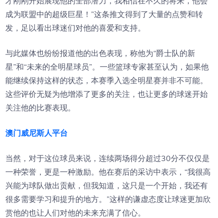
才刚刚开始展现他的全部潜力，我相信在不久的将来，他会
成为联盟中的超级巨星！”这条推文得到了大量的点赞和转
发，足以看出球迷们对他的喜爱和支持。
与此媒体也纷纷报道他的出色表现，称他为“爵士队的新
星”和“未来的全明星球员”。一些篮球专家甚至认为，如果他
能继续保持这样的状态，本赛季入选全明星赛并非不可能。
这些评价无疑为他增添了更多的关注，也让更多的球迷开始
关注他的比赛表现。
澳门威尼斯人平台
当然，对于这位球员来说，连续两场得分超过30分不仅仅是
一种荣誉，更是一种激励。他在赛后的采访中表示，“我很高
兴能为球队做出贡献，但我知道，这只是一个开始，我还有
很多需要学习和提升的地方。”这样的谦虚态度让球迷更加欣
赏他的也让人们对他的未来充满了信心。