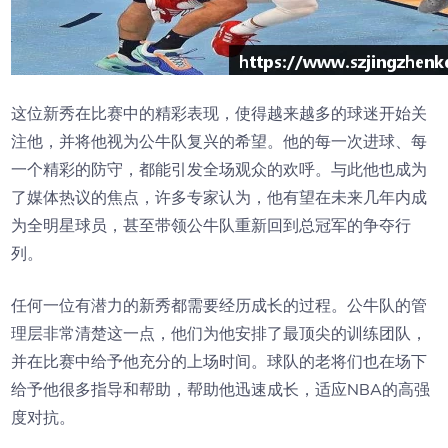
这位新秀在比赛中的精彩表现，使得越来越多的球迷开始关
注他，并将他视为公牛队复兴的希望。他的每一次进球、每
一个精彩的防守，都能引发全场观众的欢呼。与此他也成为
了媒体热议的焦点，许多专家认为，他有望在未来几年内成
为全明星球员，甚至带领公牛队重新回到总冠军的争夺行
列。
任何一位有潜力的新秀都需要经历成长的过程。公牛队的管
理层非常清楚这一点，他们为他安排了最顶尖的训练团队，
并在比赛中给予他充分的上场时间。球队的老将们也在场下
给予他很多指导和帮助，帮助他迅速成长，适应NBA的高强
度对抗。