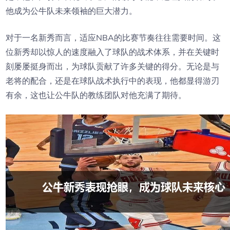
他成为公牛队未来领袖的巨大潜力。
对于一名新秀而言，适应NBA的比赛节奏往往需要时间。这
位新秀却以惊人的速度融入了球队的战术体系，并在关键时
刻屡屡挺身而出，为球队贡献了许多关键的得分。无论是与
老将的配合，还是在球队战术执行中的表现，他都显得游刃
有余，这也让公牛队的教练团队对他充满了期待。