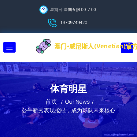
星期日-星期五||8:00-7:00
13709749420
体育明星
首页
Our News
公牛新秀表现抢眼，成为球队未来核心