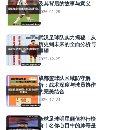
及其背后的故事与意义
2026-01-29
武汉足球队实力揭秘：从
历史到未来的全面分析与
展望
2025-12-25
成都篮球队区域防守解
析：战术深度与球员协作
的完美结合
2025-12-24
全球足球明星颜值排行榜
前十名你心目中的帅哥是