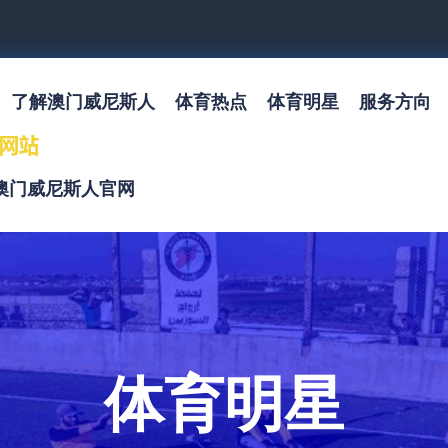
了解澳门威尼斯人
体育热点
体育明星
服务方向
澳门威尼斯人官网
体育明星