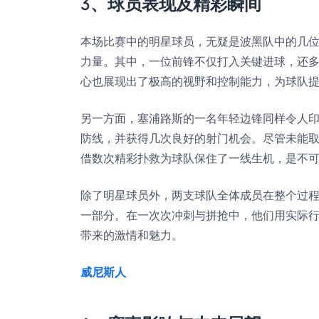
3、球员表现及精彩瞬间
本场比赛中的明星球员，无疑是波黑队中的几
力量。其中，一位前锋不仅打入关键进球，还
心也展现出了极高的视野和控制能力，为球队
另一方面，塞浦路斯的一名年轻边锋同样令人
防线，并获得几次良好的射门机会。尽管未能
借数次精彩扑救为球队保住了一线生机，是不
除了明星球员外，两支球队全体成员在整个过
一部分。在一次次冲刺与拼抢中，他们用实际行动
带来的激情和魅力。
威尼斯人