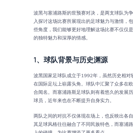
波黑与塞浦路斯的世预赛对决，是两支球队为
入探讨这场比赛所展现出的足球魅力与激情，
些角度，我们能够更好地理解这场比赛不仅仅
的独特魅力和深厚的情感。
1、球队背景与历史渊源
波黑国家足球队成立于1992年，虽然历史相
在国际足坛上崭露头角。球队中汇聚了众多在
合闻名。而塞浦路斯足球队则有着悠久的发展
球员，近年来也在不断提升自身实力。
两队之间的对抗不仅体现在场上，也反映出各
其足球风格往往融合了不同民族特色，而塞浦
上的碰撞，为比赛增添了更多看点。