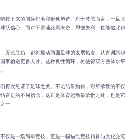
影响接下来的国际排名和形象塑造。对于波黑而言，一旦胜
强球队信心。而对于塞浦路斯来说，即便失利，也能借此积
注，无论胜负，都将推动两国足球的发展热潮。从青训到职
为国家输送更多人才。这种良性循环，将使得双方整体水平
力。
我们再次见证了足球之美。不论结果如何，它所承载的不仅
团结奋进的不屈信念，这正是体育运动最珍贵之处，也是它
因之一。
，不仅是一场简单竞技，更是一幅描绘竞技精神与文化交流