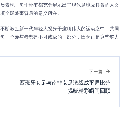
球员表现，每个环节都充分展示出了现代足球应具备的人文
一项全球盛事背后的意义所在。
，不断激励新一代年轻人投身于这项伟大的运动之中，共同
，每一个参与者都是不可或缺的一部分，因为正是这些努力
下一篇
茵
西班牙女足与南非女足激战成平局比分
揭晓精彩瞬间回顾