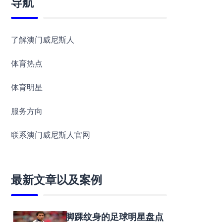
导航
了解澳门威尼斯人
体育热点
体育明星
服务方向
联系澳门威尼斯人官网
最新文章以及案例
脚踝纹身的足球明星盘点