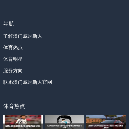
导航
了解澳门威尼斯人
体育热点
体育明星
服务方向
联系澳门威尼斯人官网
体育热点