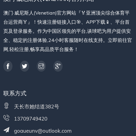
澳门·威尼斯人(Venetian)官方网站『🏅亚洲顶尖综合体育平
台运营商🏅』！快速注册链接入口🎯、APP下载📱、平台首
页及登录服务。作为中国区领先的平台,谈球吧为用户提供安
全、稳定的注册体验,24小时客服随时在线支持。立即前往官
网,轻松注册,畅享高品质平台服务！
联系方式
天长市她结道382号
13709749420
goaueunv@outlook.com