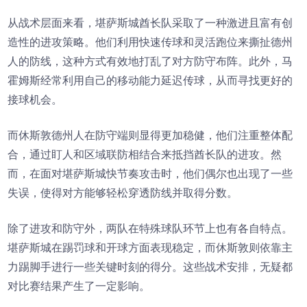
从战术层面来看，堪萨斯城酋长队采取了一种激进且富有创
造性的进攻策略。他们利用快速传球和灵活跑位来撕扯德州
人的防线，这种方式有效地打乱了对方防守布阵。此外，马
霍姆斯经常利用自己的移动能力延迟传球，从而寻找更好的
接球机会。
而休斯敦德州人在防守端则显得更加稳健，他们注重整体配
合，通过盯人和区域联防相结合来抵挡酋长队的进攻。然
而，在面对堪萨斯城快节奏攻击时，他们偶尔也出现了一些
失误，使得对方能够轻松穿透防线并取得分数。
除了进攻和防守外，两队在特殊球队环节上也有各自特点。
堪萨斯城在踢罚球和开球方面表现稳定，而休斯敦则依靠主
力踢脚手进行一些关键时刻的得分。这些战术安排，无疑都
对比赛结果产生了一定影响。