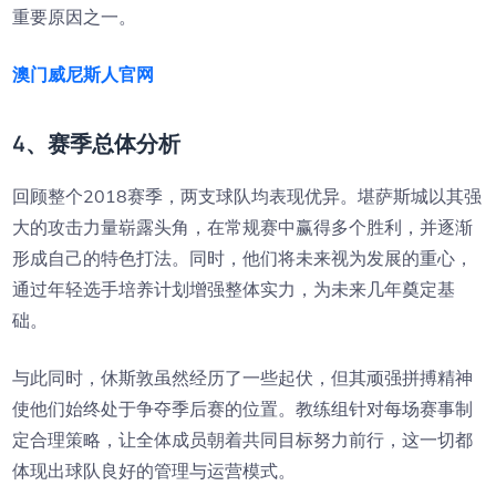
重要原因之一。
澳门威尼斯人官网
4、赛季总体分析
回顾整个2018赛季，两支球队均表现优异。堪萨斯城以其强
大的攻击力量崭露头角，在常规赛中赢得多个胜利，并逐渐
形成自己的特色打法。同时，他们将未来视为发展的重心，
通过年轻选手培养计划增强整体实力，为未来几年奠定基
础。
与此同时，休斯敦虽然经历了一些起伏，但其顽强拼搏精神
使他们始终处于争夺季后赛的位置。教练组针对每场赛事制
定合理策略，让全体成员朝着共同目标努力前行，这一切都
体现出球队良好的管理与运营模式。