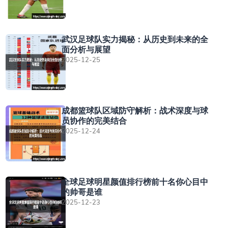
武汉足球队实力揭秘：从历史到未来的全
面分析与展望
2025-12-25
成都篮球队区域防守解析：战术深度与球
员协作的完美结合
2025-12-24
全球足球明星颜值排行榜前十名你心目中
的帅哥是谁
2025-12-23