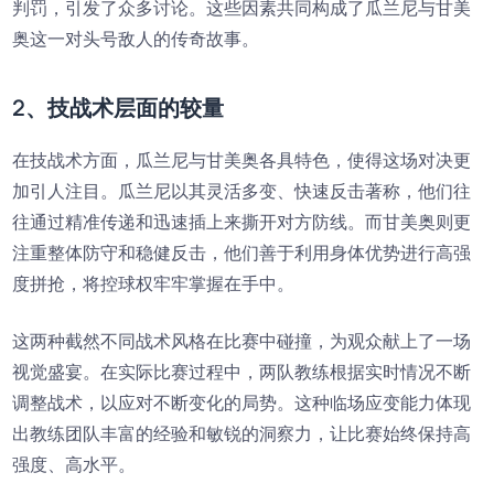
判罚，引发了众多讨论。这些因素共同构成了瓜兰尼与甘美
奥这一对头号敌人的传奇故事。
2、技战术层面的较量
在技战术方面，瓜兰尼与甘美奥各具特色，使得这场对决更
加引人注目。瓜兰尼以其灵活多变、快速反击著称，他们往
往通过精准传递和迅速插上来撕开对方防线。而甘美奥则更
注重整体防守和稳健反击，他们善于利用身体优势进行高强
度拼抢，将控球权牢牢掌握在手中。
这两种截然不同战术风格在比赛中碰撞，为观众献上了一场
视觉盛宴。在实际比赛过程中，两队教练根据实时情况不断
调整战术，以应对不断变化的局势。这种临场应变能力体现
出教练团队丰富的经验和敏锐的洞察力，让比赛始终保持高
强度、高水平。