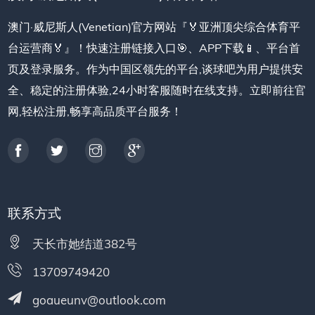
澳门·威尼斯人(Venetian)官方网站『🏅亚洲顶尖综合体育平
台运营商🏅』！快速注册链接入口🎯、APP下载📱、平台首
页及登录服务。作为中国区领先的平台,谈球吧为用户提供安
全、稳定的注册体验,24小时客服随时在线支持。立即前往官
网,轻松注册,畅享高品质平台服务！
联系方式
天长市她结道382号
13709749420
goaueunv@outlook.com