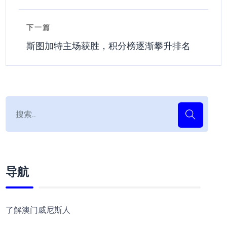
下一篇
斯图加特主场获胜，积分榜逐渐攀升排名
导航
了解澳门威尼斯人