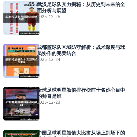
武汉足球队实力揭秘：从历史到未来的全
面分析与展望
2025-12-25
成都篮球队区域防守解析：战术深度与球
员协作的完美结合
2025-12-24
全球足球明星颜值排行榜前十名你心目中
的帅哥是谁
2025-12-23
中国足球明星颜值大比拼从场上到场下的