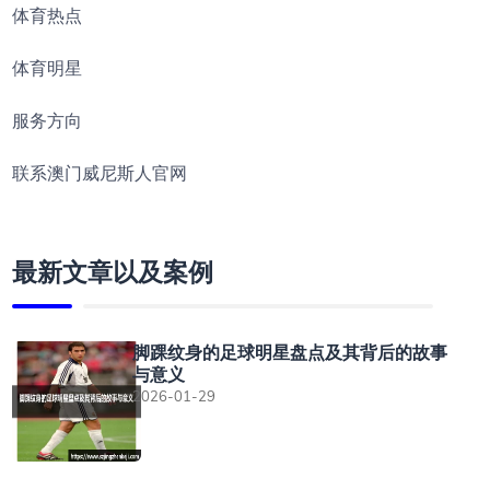
体育热点
体育明星
服务方向
联系澳门威尼斯人官网
最新文章以及案例
脚踝纹身的足球明星盘点及其背后的故事
与意义
2026-01-29