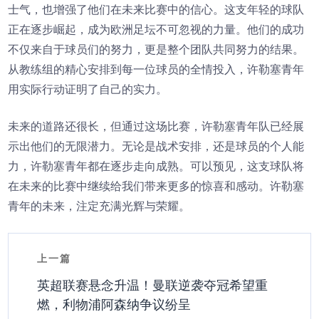
士气，也增强了他们在未来比赛中的信心。这支年轻的球队
正在逐步崛起，成为欧洲足坛不可忽视的力量。他们的成功
不仅来自于球员们的努力，更是整个团队共同努力的结果。
从教练组的精心安排到每一位球员的全情投入，许勒塞青年
用实际行动证明了自己的实力。
未来的道路还很长，但通过这场比赛，许勒塞青年队已经展
示出他们的无限潜力。无论是战术安排，还是球员的个人能
力，许勒塞青年都在逐步走向成熟。可以预见，这支球队将
在未来的比赛中继续给我们带来更多的惊喜和感动。许勒塞
青年的未来，注定充满光辉与荣耀。
上一篇
英超联赛悬念升温！曼联逆袭夺冠希望重
燃，利物浦阿森纳争议纷呈