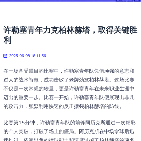
许勒塞青年力克柏林赫塔，取得关键胜
利
2025-06-08 18:11:56
在一场备受瞩目的比赛中，许勒塞青年队凭借顽强的意志和
过人的战术智慧，成功击败了老牌劲旅柏林赫塔。这场比赛
不仅是一次常规的较量，更是许勒塞青年在未来职业生涯中
迈出的重要一步。比赛一开始，许勒塞青年队便展现出非凡
的攻击力，频繁利用快速的反击撕裂柏林赫塔的防线。
比赛第15分钟，许勒塞青年队的前锋阿历克斯通过一次精彩
的个人突破，打破了场上的僵局。阿历克斯在中场拿球后迅
速推进，依靠出色的控球能力和速度过掉了柏林赫塔的两名