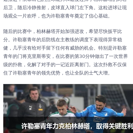
后卫，随后冷静推射，皮球直入球门左下角。这粒进球让现
场观众一片欢呼，也为许勒塞青年奠定了信心基础。
随后的比赛中，柏林赫塔开始加强进攻，希望尽快扳平比
分。许勒塞青年的后防线在主教练的调度下表现得异常稳
健，几乎没有给对手留下任何有威胁的机会。特别是许勒塞
青年的门将克里斯蒂安，在比赛的第30分钟做出了一次世界
级的扑救，化解了对手的一记近距离射门。这次扑救不仅保
住了许勒塞青年的领先优势，也让全队的士气大增。