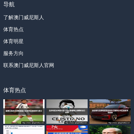
导航
了解澳门威尼斯人
体育热点
体育明星
服务方向
联系澳门威尼斯人官网
体育热点