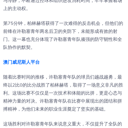
与冷静，不断通过控球和组织进攻消耗时间，牢牢掌握着场
上的主动权。
第75分钟，柏林赫塔获得了一次难得的反击机会，但他们的
前锋在许勒塞青年两名后卫的夹防下，未能形成有效的射
门。这一幕也充分体现了许勒塞青年队顽强的防守韧性和全
队协作的默契。
澳门威尼斯人平台
随着比赛时间的推移，许勒塞青年队的球员们越战越勇，最
终以2比0的比分战胜了柏林赫塔，取得了一场意义非凡的胜
利。这场比赛不仅仅是一次技术和体能的比拼，更是心态与
精神力量的对决。许勒塞青年队在比赛中展现出的团结和拼
搏精神，为他们未来的职业生涯奠定了坚实的基础。
这场胜利对许勒塞青年队来说意义重大，不仅提升了全队的