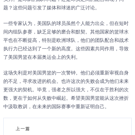
题？这些问题引发了媒体和球迷的广泛讨论。
一些专家认为，美国队的球员虽然个人能力出众，但在短时
间内组队参赛，缺乏足够的磨合和默契。其他国家的篮球水
平也在不断提高，特别是欧洲球队，他们的团队配合和战术
执行力已经达到了一个新的高度。这些因素共同作用，导致
了美国男篮在本届奥运会上的失利。
这场失利是对美国男篮的一次警钟。他们必须重新审视自身
的不足，寻求改进的机会。也许这次的失败会成为他们未来
更强大的契机。毕竟，强者之所以强大，不仅在于胜利的次
数，更在于如何从失败中崛起。希望美国男篮能从这次挫折
中汲取教训，在未来的国际赛事中重新证明自己。
上一篇