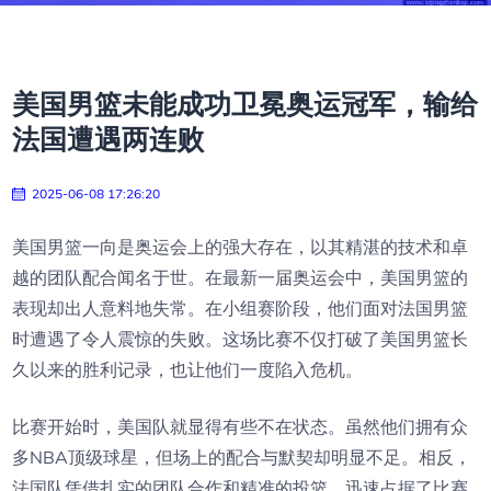
美国男篮未能成功卫冕奥运冠军，输给
法国遭遇两连败
2025-06-08 17:26:20
美国男篮一向是奥运会上的强大存在，以其精湛的技术和卓
越的团队配合闻名于世。在最新一届奥运会中，美国男篮的
表现却出人意料地失常。在小组赛阶段，他们面对法国男篮
时遭遇了令人震惊的失败。这场比赛不仅打破了美国男篮长
久以来的胜利记录，也让他们一度陷入危机。
比赛开始时，美国队就显得有些不在状态。虽然他们拥有众
多NBA顶级球星，但场上的配合与默契却明显不足。相反，
法国队凭借扎实的团队合作和精准的投篮，迅速占据了比赛