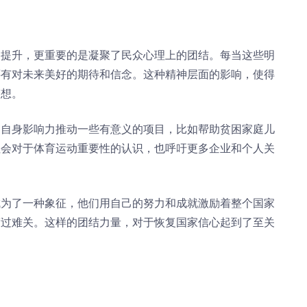
的提升，更重要的是凝聚了民众心理上的团结。每当这些明
还有对未来美好的期待和信念。这种精神层面的影响，使得
梦想。
过自身影响力推动一些有意义的项目，比如帮助贫困家庭儿
社会对于体育运动重要性的认识，也呼吁更多企业和个人关
成为了一种象征，他们用自己的努力和成就激励着整个国家
渡过难关。这样的团结力量，对于恢复国家信心起到了至关