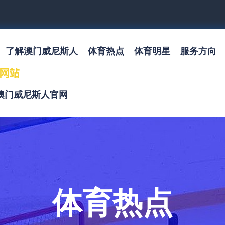
了解澳门威尼斯人
体育热点
体育明星
服务方向
澳门威尼斯人官网
体育热点