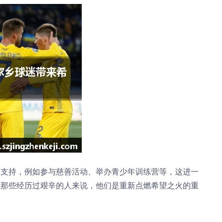
的支持，例如参与慈善活动、举办青少年训练营等，这进一
于那些经历过艰辛的人来说，他们是重新点燃希望之火的重