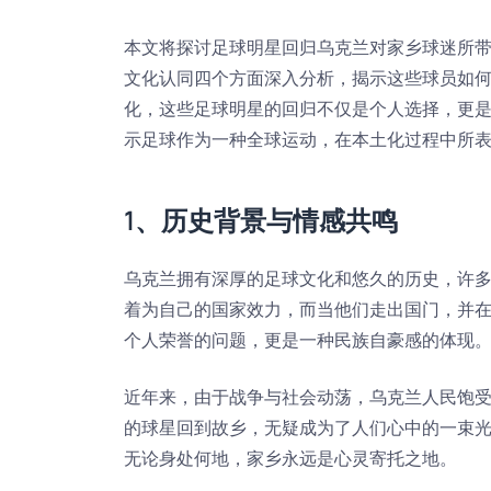
本文将探讨足球明星回归乌克兰对家乡球迷所
文化认同四个方面深入分析，揭示这些球员如
化，这些足球明星的回归不仅是个人选择，更
示足球作为一种全球运动，在本土化过程中所
1、历史背景与情感共鸣
乌克兰拥有深厚的足球文化和悠久的历史，许
着为自己的国家效力，而当他们走出国门，并
个人荣誉的问题，更是一种民族自豪感的体现
近年来，由于战争与社会动荡，乌克兰人民饱
的球星回到故乡，无疑成为了人们心中的一束
无论身处何地，家乡永远是心灵寄托之地。