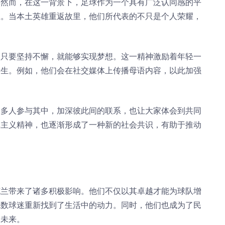
。然而，在这一背景下，足球作为一个具有广泛认同感的平
径。当本土英雄重返故里，他们所代表的不只是个人荣耀，
，只要坚持不懈，就能够实现梦想。这一精神激励着年轻一
新生。例如，他们会在社交媒体上传播母语内容，以此加强
更多人参与其中，加深彼此间的联系，也让大家体会到共同
体主义精神，也逐渐形成了一种新的社会共识，有助于推动
克兰带来了诸多积极影响。他们不仅以其卓越才能为球队增
无数球迷重新找到了生活中的动力。同时，他们也成为了民
的未来。