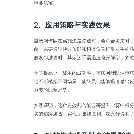
重要法宝。
2、应用策略与实践效果
重庆网球队在实施边路渗透时，会综合考虑对
前，需要通过快速传球和切换位置打乱对手的
侧发起进攻时，其余选手需迅速拉开阵型，并
为了提高这一战术的成功率，重庆网球队注重
过不断模拟不同场景，使队员们能够迅速做出
万变的比赛局势。
实践证明，这种有效配合能显著提升比赛中得
功的边路渗透，实现了逆转胜利。这充分说明