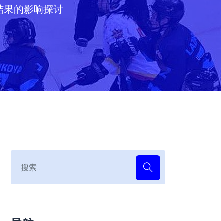
结果的影响探讨