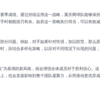
个赛季成绩。通过持续运用这一战略，重庆网球队能够保持
对手时都能游刃有余。如若这一策略执行得当，可以有效减
致部分问题。例如，对手如果针对性强，加以防范，那么原
透时，应结合多样化策略，以应对不同情况下出现的问题，
攻”为基调的新风格，就会增强全体成员对于胜利信心。这
现上，也会直接影响到整个团队凝聚力，从而推动更优异成