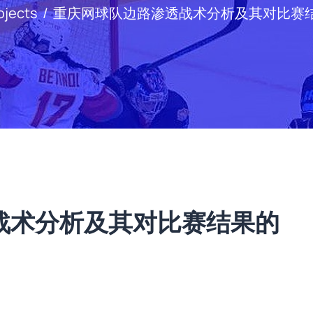
ojects
重庆网球队边路渗透战术分析及其对比赛
战术分析及其对比赛结果的