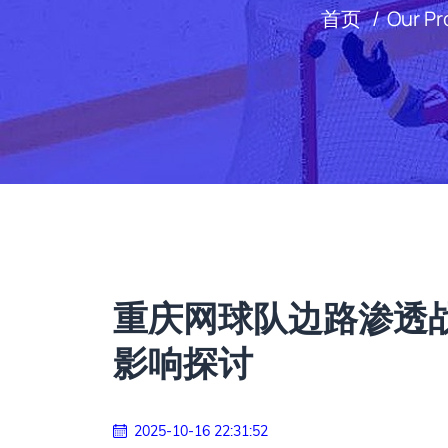
首页
Our Pr
重庆网球队边路渗透
影响探讨
2025-10-16 22:31:52