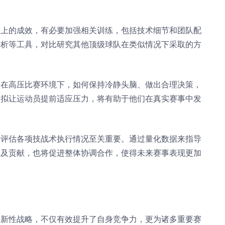
略上的成效，有必要加强相关训练，包括技术细节和团队配
分析等工具，对比研究其他顶级球队在类似情况下采取的方
。在高压比赛环境下，如何保持冷静头脑、做出合理决策，
模拟让运动员提前适应压力，将有助于他们在真实赛事中发
于评估各项技战术执行情况至关重要。通过量化数据来指导
位及贡献，也将促进整体协调合作，使得未来赛事表现更加
创新性战略，不仅有效提升了自身竞争力，更为诸多重要赛