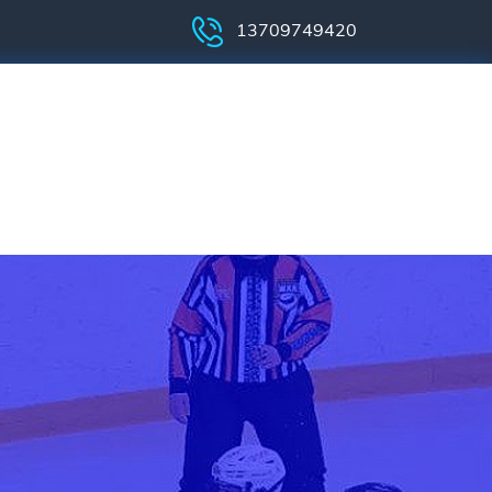
13709749420